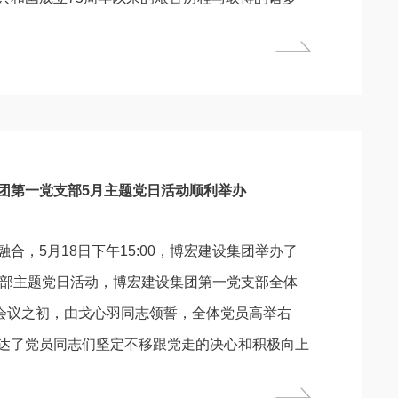
国家的发展动态和民族命运，把学习成果转化为推
党员观看了庆祝中华人民共和国成立75周年国庆升
团第一党支部5月主题党日活动顺利举办
，5月18日下午15:00，博宏建设集团举办了
支部主题党日活动，博宏建设集团第一党支部全体
 会议之初，由戈心羽同志领誓，全体党员高举右
达了党员同志们坚定不移跟党走的决心和积极向上
产党人的初心使命。 中国共产党精神谱系解读 党