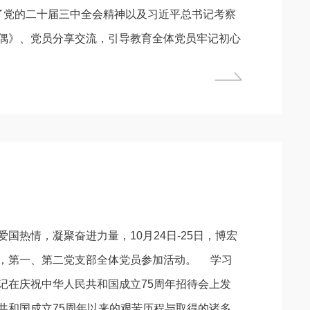
习了党的二十届三中全会精神以及习近平总书记考察
偶》、党员分享交流，引导教育全体党员牢记初心
看图猜猜小游戏等形式开展党史学习教育，激励党
发有为，为推动企业高质量发展贡献力量。 此次
国热情，凝聚奋进力量，10月24日-25日，博宏
，第一、第二党支部全体党员参加活动。 学习
记在庆祝中华人民共和国成立75周年招待会上发
共和国成立75周年以来的艰苦历程与取得的诸多