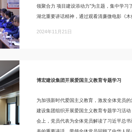
领聚合力 项目建设添动力”为主题，集中学
湖北重要讲话精神，通过观看清廉微电影《木
使命，严守纪法规矩，以党史宣讲、红色主题
2024年11月21日
员从党的历史中汲取智慧和力量，立足岗位奋
活动不仅丰富了党员们的政治生活，提
博宏建设集团开展爱国主义教育专题学习
为加强新时代爱国主义教育，激发全体党员的爱
建设集团组织开展爱国主义教育专题学习活动
会上，党员代表为全体党员解读了习近平总书
表的重要讲话，带领全体党员回顾了中华人民