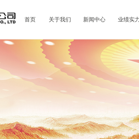
首页
关于我们
新闻中心
业绩实