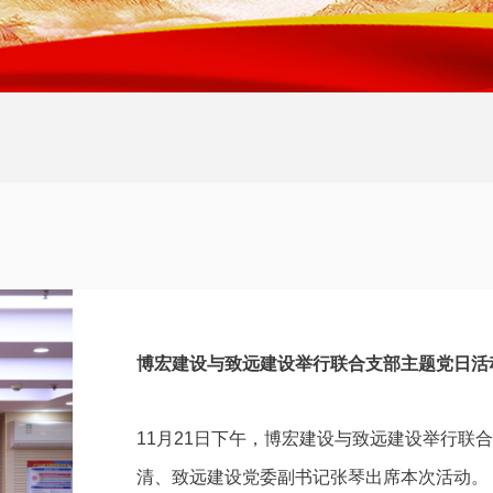
博宏建设与致远建设举行联合支部主题党日活
11月21日下午，博宏建设与致远建设举行联
清、致远建设党委副书记张琴出席本次活动。