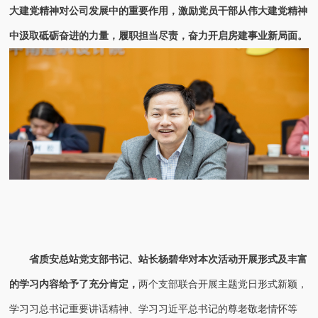
大建党精神对公司
发展中的重要作用
，
激励党员干部
从伟大建党精神
中
汲取砥砺奋进的力量
，
履职担当尽责，奋力开启房建事业新局面。
省质安总站党支部书记、站长杨碧华对本次活动开展形式及丰富
的学习内容给予了充分肯定，
两个支部联合开展主题党日形式新颖，
学习习总书记重要讲话精神、学习习近平总书记的尊老敬老情怀等