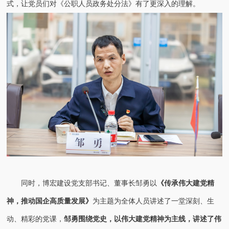
式，让党员们对《公职人员政务处分法》有了更深入的理解。
同时，博宏建设党支部书记、董事长邹勇以
《传承伟大建党精
神，推动国企高质量发展》
为主题为全体人员讲述了一堂深刻、生
动、精彩的党课，
邹勇围绕党史，
以
伟大建党精神为主线，
讲述了
伟