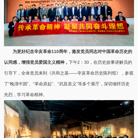
为更好纪念辛亥革命110周年，激发党员同志对中国革命历史的
认同感，增强党员爱国主义精神，
下午2：30，在历史故事讲解员的
引导下，全体党员来到《共和之基——辛亥革命历史陈列馆》，参观
了“晚清中国”、“革命原起”、“武昌首义”等多个展厅，深切缅怀历史
先烈，学习革命精神。