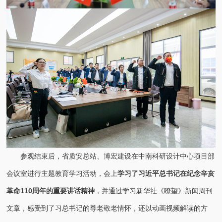
参观结束后，省质安总站、博宏建设在中南科研设计中心项目部
会议室进行主题教育学习活动，会上
学习了习近平总书记在纪念辛亥
革命110周年的重要讲话精神
，并通过学习新华社《瞭望》新闻周刊
文章，感受到了习总书记的尊老敬老情怀，还以动画视频解读的方