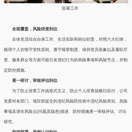
部署工作
全面覆盖，风险排查到位
全体党员结合自身工作、生活实际和岗位职责，对照六大纪律，
梳理个人在恪守党性原则、遵守规章制度、保持党员形象以及履职尽
责、服务群众等方面可能引发违纪行为的风险事项和风险节点，并制
定防控措施。
逐一研讨，审核评估到位
为了防止排查工作搞形式主义、防止个人排查搞敷衍应付，公司
党委对各部门、项目部提交的违纪风险防控表中违纪风险类别、风险
事项及潜在风险点(问题及隐患)描述、防控措施逐一审核评估、讨论
研究。
安排部署，思想认识到位