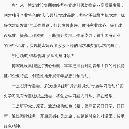
多年来，博宏建设集团始终坚持党建引领助推企业高质量发展，
创建独具企业特色的“宏心领航”党建品牌，坚持“围绕聚力抓党建，抓
好党建促发展”的工作思路，扛起发展责任、做强主业优势、提升建
设标准、提高工作质效，不断提升党群工作感染力，筑牢国有企业
的“根”和“魂”，实现博宏建设者孜孜不倦的追求和梦寐以求的向往。
初心领航 强基筑魂 发挥党建引领力
博宏建设集团坚持初心领航，牢牢把握新时期青年工作的时代特
征和企业特点，创造性地开展青年思想引领活动。
一是召开专题会。多次组织召开“党员讲党史”专题学习活动和党
史学习教育专题组织生活会，将党史学习融入日常、抓在经常。
二是研学党史原著。遴选经典红色书籍，倡导党员日日学、日日
新，通过阅读经典，开启震撼心灵之旅，在超越时空的对话里，传承
红色精神。