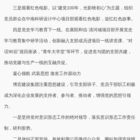
三是观看红色电影。以“建党100年，光影映初心”为主题，组织
党员群众在中南科研设计中心项目部观看红色电影，追忆红色故事。
四是党史学习教育下一线。在襄阳和信·清河城项目部开展党史
学习教育集中研学活动，创新融入支部成员进项目一线讲党课、“对
话90后”巡回座谈，“青年大学堂”等环节，促进党与团的支部共建，
推动党建与生产一线的互融共促。
凝心领航 武装思想 激发工作源动力
博宏建设集团注重思想建设，引导支部班子、党员干部职工积极
成为深化企业发展的支持者、参与者、推动者，增强党的思想引领
力。
一是坚持党对意识形态工作的绝对领导，落实意识形态工作责任
制，研判形势。
二是做好正面宣传。有效利用公司微信公众号、网站加强宣传报