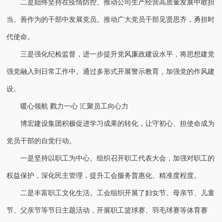
二是始终坚持在疫情防控、推动公司生产经营高质量发展中敢担
当、善作为的干部中发展党员。推动广大党员干部见贤思齐，勇担时
代使命。
三是强化纪检监督，进一步提升党风廉政建设水平，将思想建党
强党融入到日常工作中。通过多形式开展警示教育，加强党的作风建
设。
暖心领航 戮力一心 汇聚员工向心力
博宏建设集团积极促进学习成果的转化，让守初心、担使命成为
党员干部的自觉行动。
一是坚持以职工为中心。组织召开职工代表大会，加强对职工的
权益保护，深化民主管理，提升工会服务普惠化、精准度程度。
二是丰富职工文化生活。工会组织开展了妇女节、母亲节、儿童
节、父亲节等节日主题活动，开展职工篮球赛、羽毛球赛等体育赛