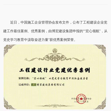
近日，中国施工企业管理协会发布文件，公布了工程建设企业党
建工作最佳案例、优秀案例，由博宏建设集团申报的““宏心领航”，从
党史学习教育中汲取奋进力量”获优秀案例荣誉。